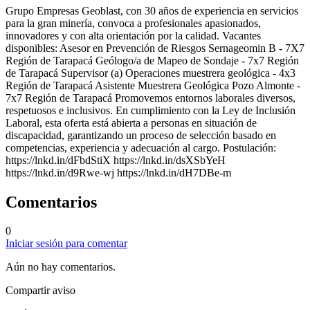
Grupo Empresas Geoblast, con 30 años de experiencia en servicios
para la gran minería, convoca a profesionales apasionados,
innovadores y con alta orientación por la calidad. Vacantes
disponibles: Asesor en Prevención de Riesgos Sernageomin B - 7X7
Región de Tarapacá Geólogo/a de Mapeo de Sondaje - 7x7 Región
de Tarapacá Supervisor (a) Operaciones muestrera geológica - 4x3
Región de Tarapacá Asistente Muestrera Geológica Pozo Almonte -
7x7 Región de Tarapacá Promovemos entornos laborales diversos,
respetuosos e inclusivos. En cumplimiento con la Ley de Inclusión
Laboral, esta oferta está abierta a personas en situación de
discapacidad, garantizando un proceso de selección basado en
competencias, experiencia y adecuación al cargo. Postulación:
https://lnkd.in/dFbdStiX https://lnkd.in/dsXSbYeH
https://lnkd.in/d9Rwe-wj https://lnkd.in/dH7DBe-m
Comentarios
0
Iniciar sesión para comentar
Aún no hay comentarios.
Compartir aviso