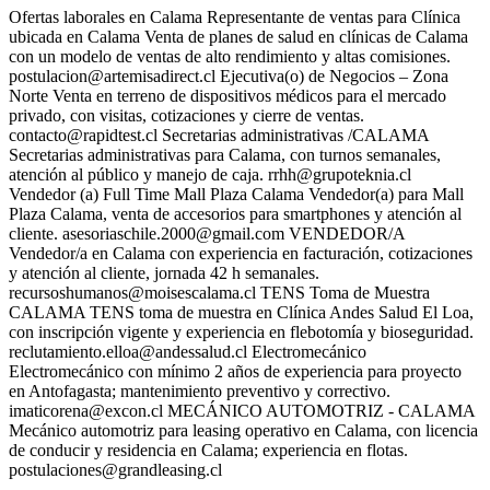
Ofertas laborales en Calama Representante de ventas para Clínica
ubicada en Calama Venta de planes de salud en clínicas de Calama
con un modelo de ventas de alto rendimiento y altas comisiones.
postulacion@artemisadirect.cl
Ejecutiva(o) de Negocios – Zona
Norte Venta en terreno de dispositivos médicos para el mercado
privado, con visitas, cotizaciones y cierre de ventas.
contacto@rapidtest.cl
Secretarias administrativas /CALAMA
Secretarias administrativas para Calama, con turnos semanales,
atención al público y manejo de caja.
rrhh@grupoteknia.cl
Vendedor (a) Full Time Mall Plaza Calama Vendedor(a) para Mall
Plaza Calama, venta de accesorios para smartphones y atención al
cliente.
asesoriaschile.2000@gmail.com
VENDEDOR/A
Vendedor/a en Calama con experiencia en facturación, cotizaciones
y atención al cliente, jornada 42 h semanales.
recursoshumanos@moisescalama.cl
TENS Toma de Muestra
CALAMA TENS toma de muestra en Clínica Andes Salud El Loa,
con inscripción vigente y experiencia en flebotomía y bioseguridad.
reclutamiento.elloa@andessalud.cl
Electromecánico
Electromecánico con mínimo 2 años de experiencia para proyecto
en Antofagasta; mantenimiento preventivo y correctivo.
imaticorena@excon.cl
MECÁNICO AUTOMOTRIZ - CALAMA
Mecánico automotriz para leasing operativo en Calama, con licencia
de conducir y residencia en Calama; experiencia en flotas.
postulaciones@grandleasing.cl