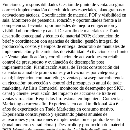
Funciones y responsabilidades Gestión de punto de venta: asegurar
correcta implementación de exhibiciones especiales, planogramas y
activaciones tácticas. Coordinación de material POP y visibilidad en
sala. Monitoreo de presencia, rotación y oportunidades frente a la
competencia. Levantar oportunidades de mejora en ejecución y
visibilidad por cliente y canal. Desarrollo de materiales de Trade:
desarrollo conceptual y técnico de material POP; elaboración de
brief y coordinación con agencias de diseño; gestión integral de
producción, costos y tiempos de entrega; desarrollo de manuales de
implementación y lineamientos de visibilidad. Activaciones en Punto
de Venta: planificación y coordinación de activaciones en retail;
control de presupuesto y evaluación de desempeño post
implementación. Planificación Anual de Trade: construcción del
calendario anual de promociones y activaciones por categoría y
canal; integración con marketing y ventas para asegurar coherencia
en ejecución; proyección y control del presupuesto anual de trade
marketing. Análisis Comercial: monitoreo de desempeño por SKU,
canal y cliente; evaluación del impacto de acciones de trade en
ventas y rotación. Requisitos Profesional en Ingeniería Comercial,
Marketing o carrera afín. Experiencia en canal tradicional. 4 a 6
años de experiencia en Trade Marketing en consumo masivo.
Experiencia construyendo y ejecutando planes anuales de
activaciones y promociones e implementación en punto de venta
(canal moderno y tradicional). Desarrollo y producción de material
POP. Manejo de presupuesto de trade. Análisis de sell out y