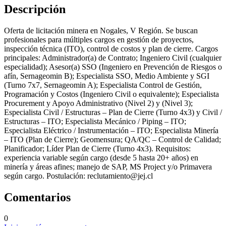
Descripción
Oferta de licitación minera en Nogales, V Región. Se buscan
profesionales para múltiples cargos en gestión de proyectos,
inspección técnica (ITO), control de costos y plan de cierre. Cargos
principales: Administrador(a) de Contrato; Ingeniero Civil (cualquier
especialidad); Asesor(a) SSO (Ingeniero en Prevención de Riesgos o
afín, Sernageomin B); Especialista SSO, Medio Ambiente y SGI
(Turno 7x7, Sernageomin A); Especialista Control de Gestión,
Programación y Costos (Ingeniero Civil o equivalente); Especialista
Procurement y Apoyo Administrativo (Nivel 2) y (Nivel 3);
Especialista Civil / Estructuras – Plan de Cierre (Turno 4x3) y Civil /
Estructuras – ITO; Especialista Mecánico / Piping – ITO;
Especialista Eléctrico / Instrumentación – ITO; Especialista Minería
– ITO (Plan de Cierre); Geomensura; QA/QC – Control de Calidad;
Planificador; Líder Plan de Cierre (Turno 4x3). Requisitos:
experiencia variable según cargo (desde 5 hasta 20+ años) en
minería y áreas afines; manejo de SAP, MS Project y/o Primavera
según cargo. Postulación:
reclutamiento@jej.cl
Comentarios
0