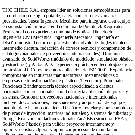
THC CHILE S.A., empresa líder en soluciones termoplásticas para
la conducción de agua potable, calefacción y redes sanitarias
presurizadas, busca Ingeniero Mecánico para integrarse a su equipo
en su instalación ubicada en la comuna de Pudahuel. Requisitos
Profesional con experiencia mínima de 6 años. Titulado de
Ingeniería Civil Mecánica, Ingeniería Mecánica, Ingeniería en
Diseño Industrial o carrera profesional equivalente. Inglés técnico
intermedio (lectura, redacción de correos técnicos y comprensión de
catálogos/manuales de proveedores internacionales). Dominio
avanzado de SolidWorks (módulos de modelado, simulación plástica
y estructural) y AutoCAD. Experiencia práctica en tecnologías de
impresión 3D. Conocimiento y aplicación de ISO 9001. Experiencia
comprobable en industrias manufactureras, metalmecánicas o
empresas de transformación de plásticos (inyección). Principales
Funciones Brindar asesoría técnica especializada a clientes
nacionales e internacionales para la correcta aplicación de piezas y
sistemas. Gestionar proveedores nacionales e internacionales,
incluyendo cotizaciones, negociaciones y adquisición de equipos,
maquinaria e insumos técnicos. Diseñar y modelar planos complejos
de piezas de inyección, matrices industriales y sistemas de tuberías y
fittings. Realizar simulaciones virtuales (análisis estructural FEA y
SolidWorks Plastics) para validar proyectos internamente y
optimizar costos. Operar y optimizar procesos de manufactura
aditiva mediante impresoras 3D corporativas. Implementar,